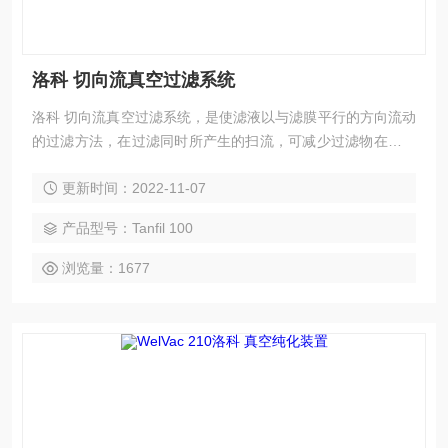
洛科 切向流真空过滤系统
洛科 切向流真空过滤系统，是使滤液以与滤膜平行的方向流动
的过滤方法，在过滤同时所产生的扫流，可减少过滤物在堵塞
过滤膜的状况、在更短时间内获取更高的浓缩效果、并可同时
更新时间：2022-11-07
进行浓缩与渗滤。 洛科仪器，近期推出了实验室规模(lab-scal
e) 的TFF系统－Tanfil 100，与目前市场上的竞品相较，洛科T
产品型号：Tanfil 100
anfil 100可与市面上大部分的卡匣相容，让生命科学实验室有
了更弹性且更广泛的选项。
浏览量：1677