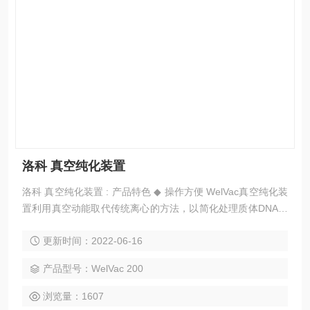
洛科 真空纯化装置
洛科 真空纯化装置 : 产品特色 ◆ 操作方便 WelVac真空纯化装
置利用真空动能取代传统离心的方法，以简化处理质体DNA、
单股DNA、RNA、基因体DNA和病毒核酸，甚至是PCR或其他
更新时间：2022-06-16
酵素反应等实验的纯化装置。 ◆ 节省时间 WelVac真空纯化装
置只要接上真空源，即能快速连续地分离、纯化样品，利用特
产品型号：WelVac 200
制的腔体搭配离心管放置板，可大幅缩短分注溶液、上机离心
与置换废液等的繁琐流程。 ◆ 一机多用
浏览量：1607