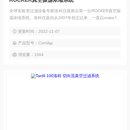
ROCKER真空振荡浓缩系统
全球实验室过滤设备专家洛科仪器推出第一台ROCKER真空振
荡浓缩系统。洛科仪器自从2007年创立以来，一直以make filtr
ation easy品牌信念的真空泵浦产品线提供实验室简单便利的
更新时间：2022-11-07
过滤方案，而ConVap则是运用了洛科多年来累积的真空控制
实力，而推出可以一机操控的浓缩系统。
产品型号：ConVap
浏览量：1564