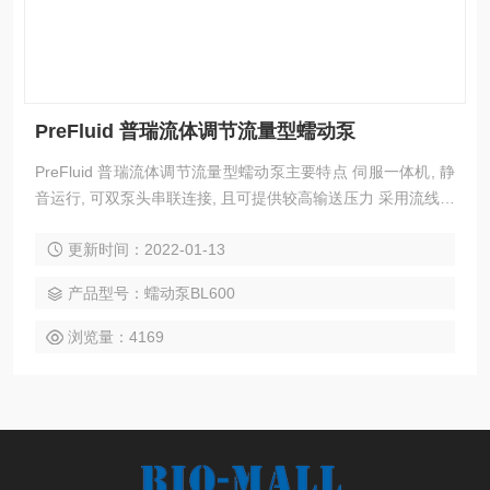
PreFluid 普瑞流体调节流量型蠕动泵
PreFluid 普瑞流体调节流量型蠕动泵主要特点 伺服一体机, 静
音运行, 可双泵头串联连接, 且可提供较高输送压力 采用流线化
设计的金属成型外壳, 机壳表面有特殊涂层, 便于清洁且防腐 大
更新时间：2022-01-13
液晶屏显示多种参数, 中英文菜单可选 采用密封套件, 适用于恶
劣工况环境 采用按键调节转速或即时流量, 有运行计总量功能
产品型号：蠕动泵BL600
和定量定时加料功能
浏览量：4169