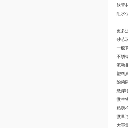
软管
阻水
更多
砂芯玻
一般真
不锈钢
流动相
塑料真
除菌除
悬浮物
微生物
粘稠样
微量过
大容量