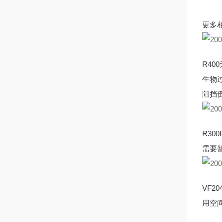
更多
R4
生物
阻挡
R3
需要
VF
用空