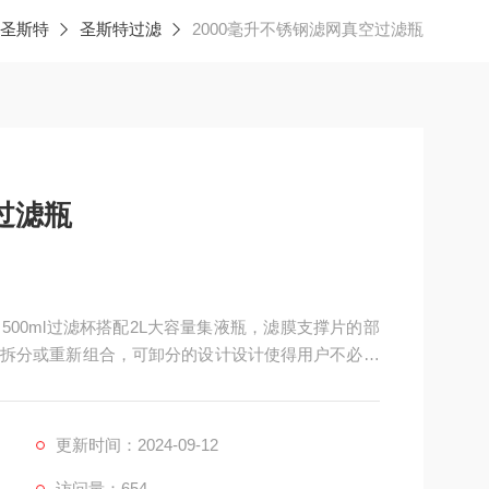
圣斯特
圣斯特过滤
2000毫升不锈钢滤网真空过滤瓶
过滤瓶
了500ml过滤杯搭配2L大容量集液瓶，滤膜支撑片的部
拆分或重新组合，可卸分的设计设计使得用户不必再
洗问题，更加方便。
更新时间：2024-09-12
访问量：654