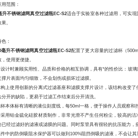
应用范围：
0毫升不锈钢滤网真空过滤瓶
EC-S2
适合于实验室各种过滤用，可实现
效果。
特色：
00毫升不锈钢滤网真空过滤瓶
EC-S2
配置了更大容量的过滤杯（500m
数，使用更便捷。
整体设计时兼顾实用性、品质和价格的相互协调，具有*的性价比：玻
支撑片表面均匀细致，不会划伤或损坏过滤膜。
在结构上使用创新的分离式过滤基座和滤膜支撑片设计，该结构改变
法分开的缺陷，更易于过滤工作结束后分开清洗。
过滤杯本体标有清晰的液位刻度线，每50ml一格，便于操作人员观察
泵管采用铂金硫化硅胶材质制作，非常光滑不产生任何粉尘，较高的
染已经过滤好的滤液或滤膜的问题。同时泵管具有很轻的抗压能力，
附属件中的防倒吸阻水保护器可以做到100%阻挡倒吸的滤液，不会让