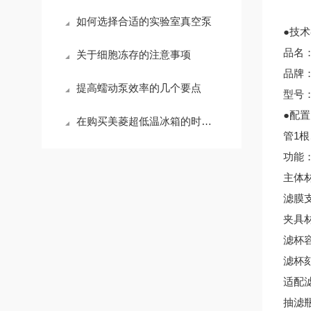
如何选择合适的实验室真空泵
●技
品名
关于细胞冻存的注意事项
品牌：圣
提高蠕动泵效率的几个要点
型号：
●配置
在购买美菱超低温冰箱的时候需要考虑哪些
管1
功能
主体
滤膜
夹具
滤杯容
滤杯刻
适配滤
抽滤瓶