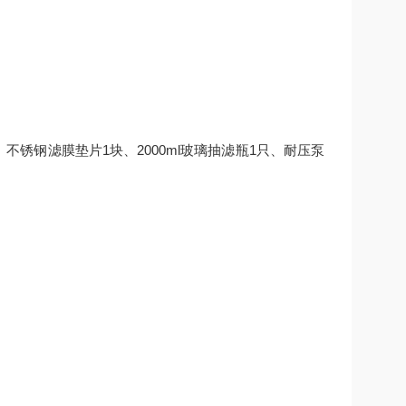
、不锈钢滤膜垫片1块、2000ml玻璃抽滤瓶1只、耐压泵