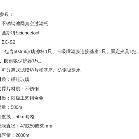
术参数：
：不锈钢滤网真空过滤瓶
斯特Sciencetool
EC-S2
：包含500ml玻璃滤杯1只、带吸嘴滤膜连接基座1只、固定夹具1把
根、防倒吸保护器1只。
：可分离式滤膜垫片和基座、防倒吸阻水
材质：硼硅玻璃
支撑片材质：不锈钢
材质：阳极工艺铝合金
量：500ml
度线：50ml每格
膜直径：47或50或60mm
容量：2000ml