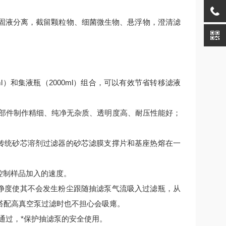
固液分离，截留颗粒物、细菌微生物、悬浮物，澄清滤
l）和集液瓶（2000ml）组合，可以有效节省转移滤液
璃部件制作精细、纯净无杂质、透明度高、耐压性能好；
了传统砂芯溶剂过滤器的砂芯滤膜支撑片和基座热熔在一
和控制样品加入的速度。
洁净度使其不会发生粉尘跟随抽滤泵气流吸入过滤瓶，从
搭配高真空泵过滤时也不担心会吸瘪。
其通过，*保护抽滤泵的安全使用。