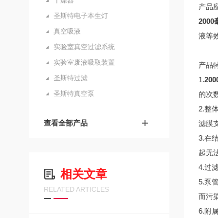
干燥器
产品
圣斯特电子本生灯
200
真空吸液
液等
实验室真空过滤系统
实验室废液吸取装置
产品
圣斯特过滤
1.
20
圣斯特真空泵
的次
2.
查看全部产品
滤膜
3.
起无
4.
相关文章
5.
RELATED ARTICLES
而污
6.