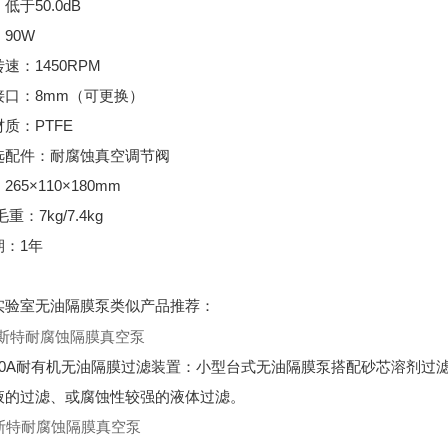
低于50.0dB
90W
速：1450RPM
接口：8mm（可更换）
质：PTFE
选配件：耐腐蚀真空调节阀
65×110×180mm
重：7kg/7.4kg
期：1年
实验室无油隔膜泵类似产品推荐：
300A耐有机无油隔膜过滤装置：小型台式无油隔膜泵搭配砂芯溶剂过
液的过滤、或腐蚀性较强的液体过滤。