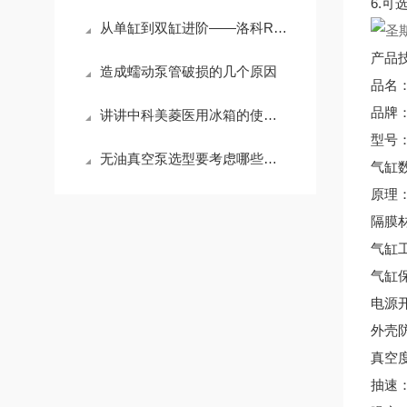
6.
从单缸到双缸进阶——洛科ROCKER真空泵性能差异与选型指南
产品
造成蠕动泵管破损的几个原因
品名
品牌：圣
讲讲中科美菱医用冰箱的使用建议
型号：
无油真空泵选型要考虑哪些因素
气缸
原理
隔膜材
气缸
气缸
电源
外壳
真空度：
抽速：3