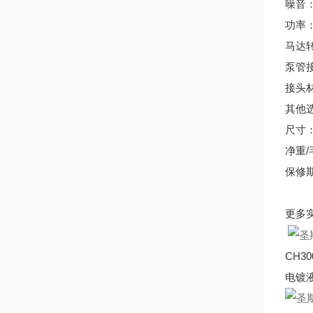
噪音：
功率：
马达转
泵管
接头材
其他
尺寸：2
净重/毛
保修
更多
CH
电镀