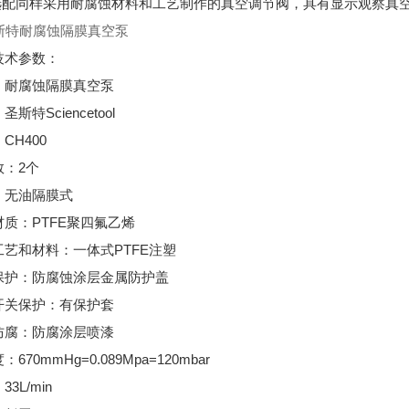
可选配同样采用耐腐蚀材料和工艺制作的真空调节阀，具有显示观察真
技术参数：
：耐腐蚀隔膜真空泵
斯特Sciencetool
CH400
数：2个
：无油隔膜式
质：PTFE聚四氟乙烯
工艺和材料：一体式PTFE注塑
保护：防腐蚀涂层金属防护盖
开关保护：有保护套
防腐：防腐涂层喷漆
670mmHg=0.089Mpa=120mbar
3L/min