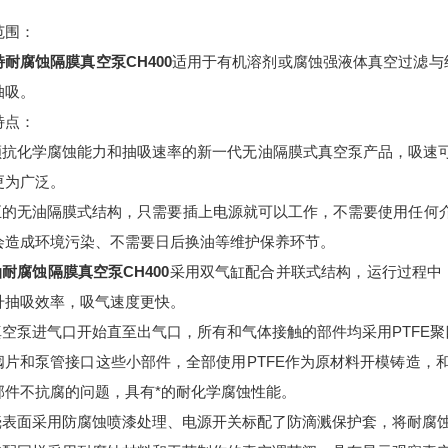
范围：
耐腐蚀隔膜真空泵CH400
适用于有机溶剂或腐蚀强液体真空过滤与
抽吸。
特点：
兼顾抗化学腐蚀能力和抽吸速率的新一代无油隔膜式真空泵产品，吸速可达
更为广泛。
真正的无油隔膜式结构，只需要插上电源就可以工作，不需要使用任何
会造成环境污染、不需要日后换油等维护保养环节。
耐腐蚀隔膜真空泵CH400
采用双气缸配合并联式结构，运行过程中
升抽吸效率，吸气速度更快。
从真空泵进气口开始直至出气口，所有和气体接触的部件均采用PTFE
阀片和泵管接口这些小部件，全部使用PTFE作为原材料开模铸造，和
部件不抗腐的问题，具有*的耐化学腐蚀性能。
外壳表面采用防腐蚀喷漆处理、电源开关标配了防滴溅保护套，将耐腐