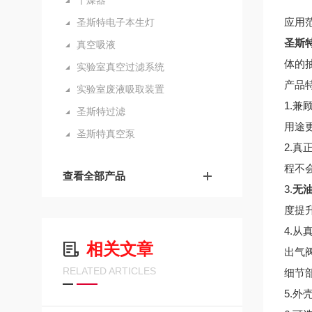
干燥器
应用
圣斯特电子本生灯
圣斯特
真空吸液
体的
实验室真空过滤系统
产品
实验室废液吸取装置
1.
圣斯特过滤
用途
圣斯特真空泵
2.
程不
查看全部产品
3.
无油
度提
4.
相关文章
出气
RELATED ARTICLES
细节
5.