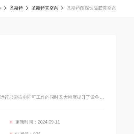
心
圣斯特
圣斯特真空泵
圣斯特耐腐蚀隔膜真空泵
运行只需插电即可工作的同时又大幅度提升了设备的
断的工作，同时不惧怕腐蚀性的气体，使其适用范围更
更新时间：2024-09-11
访问量：824