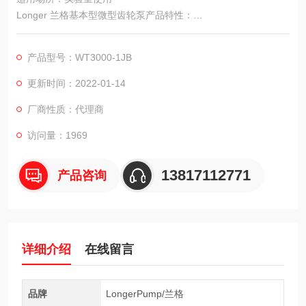
Longer 兰格基本型微型齿轮泵产品特性：
微型齿轮泵WT3000-1JB主要在实验室使用，采用直流无刷电
机，不锈钢泵头。WT3000-1JB可以安装多种泵头，能够提供85.
产品型号：WT3000-1JB
7-2571.4(ml/min)的流量范围，使用直流无刷电机驱动，具有效
率高和免费维护的特点。使用进口紧凑型精密不锈钢泵头，具有
更新时间：2022-01-14
低噪音、无脉动的特点，可实现在较高系统压力下，高精度的传
厂商性质：代理商
输液体。
访问量：1969
13817112771
产品咨询
详细介绍
在线留言
品牌
LongerPump/兰格