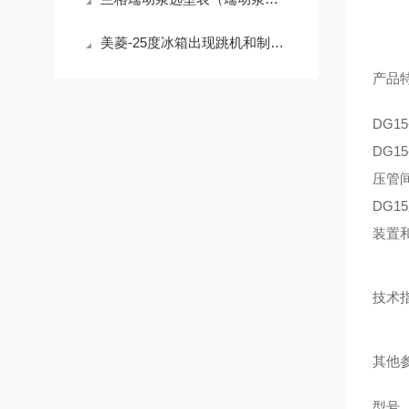
美菱-25度冰箱出现跳机和制冷效果不好怎么办
产品
DG1
DG1
压管
DG
装置
技术
其他
型号