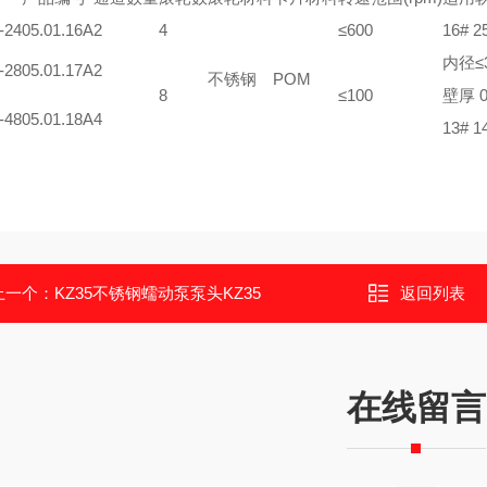
-24
05.01.16A
2
4
≤600
16# 2
内径≤3
-28
05.01.17A
2
不锈钢
POM
8
≤100
壁厚 0
-48
05.01.18A
4
13# 1
上一个：
KZ35不锈钢蠕动泵泵头KZ35
返回列表
在线留言