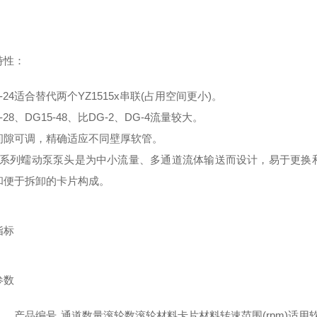
特性：
5-24适合替代两个YZ1515x串联(占用空间更小)。
5-28、DG15-48、比DG-2、DG-4流量较大。
间隙可调，精确适应不同壁厚软管。
15系列蠕动泵泵头是为中小流量、多通道流体输送而设计，易于更
和便于拆卸的卡片构成。
指标
参数
产品编号
通道数量
滚轮数
滚轮材料
卡片材料
转速范围(rpm)
适用