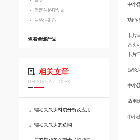
泵头
中小
保定兰格蠕动泵
功能
兰格注射泵
卡片
查看全部产品
泵头
卡片
滚轮
相关文章
RELATED ARTICLES
中小
适用
蠕动泵泵头材质分析及应用领域
中小
蠕动泵泵头的选购
兰格蠕动泵选型表（蠕动泵型号，泵头，软管，流量范围）