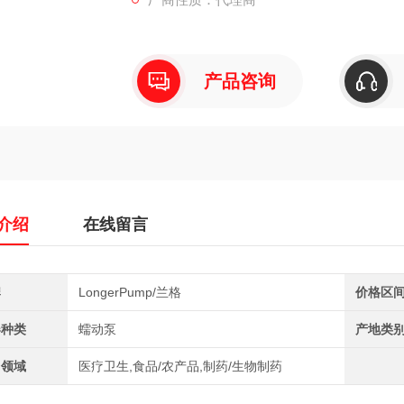
大通道数：4
产品咨询
介绍
在线留言
牌
LongerPump/兰格
价格区
器种类
蠕动泵
产地类
用领域
医疗卫生,食品/农产品,制药/生物制药