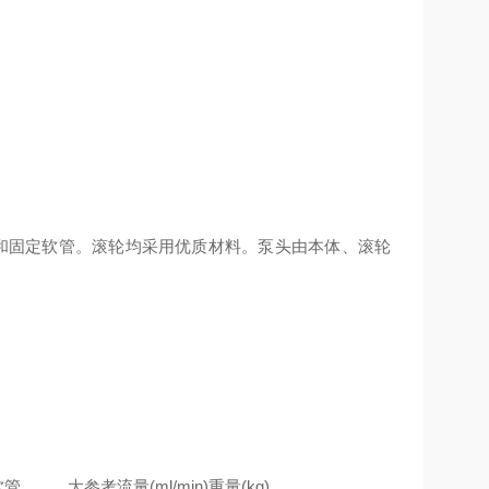
换和固定软管。滚轮均采用优质材料。泵头由本体、滚轮
软管
大参考流量(ml/min)
重量(kg)