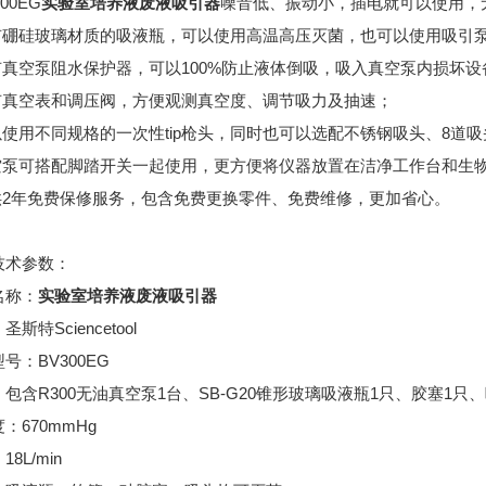
300EG
实验室培养液废液吸引器
噪音低、振动小，插电就可以使用，
配有硼硅玻璃材质的吸液瓶，可以使用高温高压灭菌，也可以使用吸引
配有真空泵阻水保护器，可以100%防止液体倒吸，吸入真空泵内损坏设
带有真空表和调压阀，方便观测真空度、调节吸力及抽速；
可以使用不同规格的一次性tip枪头，同时也可以选配不锈钢吸头、8道
真空泵可搭配脚踏开关一起使用，更方便将仪器放置在洁净工作台和生
提供2年免费保修服务，包含免费更换零件、免费维修，更加省心。
技术参数：
名称：
实验室培养液废液吸引器
斯特Sciencetool
号：BV300EG
包含R300无油真空泵1台、SB-G20锥形玻璃吸液瓶1只、胶塞1
：670mmHg
8L/min