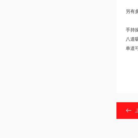
另有
手持
八道
单道