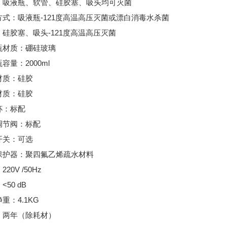
：吸液瓶、软管、硅胶塞、吸头均可灭菌
方式：吸液瓶-121度高温高压灭菌或漂白消毒水杀菌
硅胶塞、吸头-121度高温高压灭菌
瓶材质：硼硅玻璃
容量：2000ml
材质：硅胶
材质：硅胶
杯：标配
调节阀：标配
开关：可选
保护器：聚四氟乙烯疏水材料
20V /50Hz
<50 dB
重：4.1KG
：两年（除耗材）