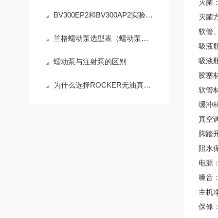
灭菌
BV300EP2和BV300AP2实验室废液吸取装置连接、使用方法介绍
灭菌
软管、
兰格蠕动泵选型表（蠕动泵型号，泵头，软管，流量范围）
吸液
吸液瓶
蠕动泵与注射泵的区别
胶塞
为什么选择ROCKER无油真空泵？核心特点解析
软管
缓冲
真空
脚踏
阻水
电源：2
噪音：
主机净
保修