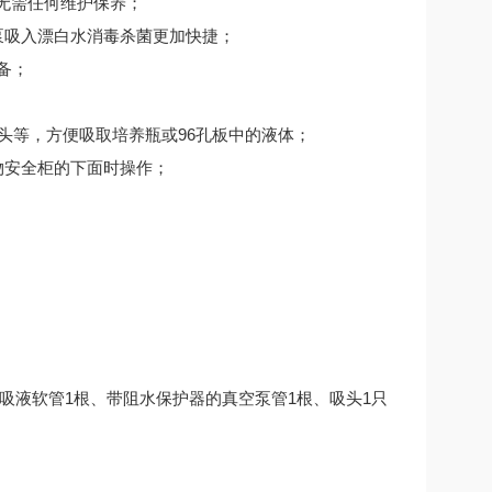
无需任何维护保养；
泵吸入漂白水消毒杀菌更加快捷；
备；
吸头等，方便吸取培养瓶或96孔板中的液体；
物安全柜的下面时操作；
只、吸液软管1根、带阻水保护器的真空泵管1根、吸头1只