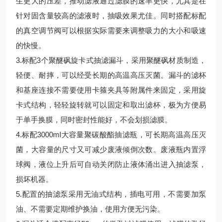
生更大的压差，推动滤液通过滤膜的速率更快，尤其是在
针对固含量较高的滤液时，抽吸效果尤佳。同时搭配标配
的真空调节阀可以根据实际需要来调整吸力的大小和吸速
的快慢。
3.标配3个聚醚砜旋卡式抽滤漏斗，采用聚醚砜材质制造，
轻便、耐摔，可以经受长期的高温高压灭菌。漏斗的滤杯
和基座连接不需要使用卡箍夹具等附属件来固定，采用旋
卡式结构，轻轻旋转就可以固定和取出滤杯，极为方便易
于单手换膜，同时密封性能好，不会划损滤膜。
4.标配3000ml大容量聚碳酸酯抽滤瓶，可长期高温高压灭
菌，大容量的尺寸又可减少废液倾倒次数。废液瓶内置浮
球阀，液位上升后可自动关闭防止液体涌出进入抽滤泵，
损坏机器。
5.配置的抽滤泵采用无油式结构，插电可用，不需要加泵
油、不需要定期维护换油，使用方便无污染。