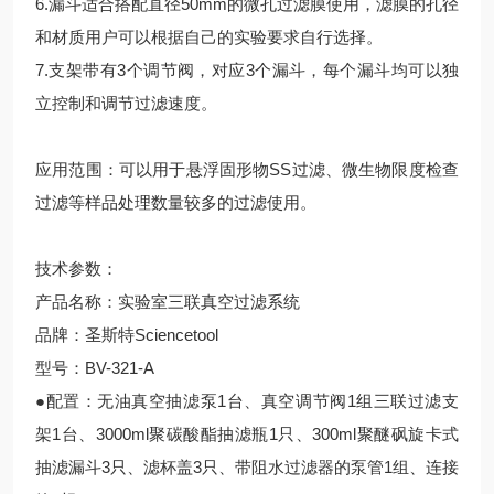
6.漏斗适合搭配直径50mm的微孔过滤膜使用，滤膜的孔径
和材质用户可以根据自己的实验要求自行选择。
7.支架带有3个调节阀，对应3个漏斗，每个漏斗均可以独
立控制和调节过滤速度。
应用范围：可以用于悬浮固形物SS过滤、微生物限度检查
过滤等样品处理数量较多的过滤使用。
技术参数：
产品名称：实验室三联真空过滤系统
品牌：圣斯特Sciencetool
型号：BV-321-A
●配置：无油真空抽滤泵1台、真空调节阀1组三联过滤支
架1台、3000ml聚碳酸酯抽滤瓶1只、300ml聚醚砜旋卡式
抽滤漏斗3只、滤杯盖3只、带阻水过滤器的泵管1组、连接