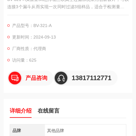
连接3个漏斗从而实现一次同时过滤3组样品，适合于检测量比较
多的用户使用。过滤支架整体采用阳极铝合金材料，坚固耐用、
自重轻、可高温高压灭菌；抽滤泵采用无油设计，连接电源直接
产品型号：BV-321-A
可用、噪音低、振动小；带有双重防废液倒吸保护设计，可以*杜
绝倒吸现象。
更新时间：2024-09-13
厂商性质：代理商
访问量：625
13817112771
产品咨询
详细介绍
在线留言
品牌
其他品牌