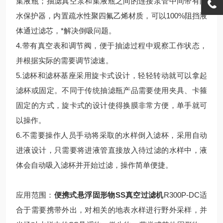
集液瓶；抽滤真空泵和集液瓶之间的连接泵管中间带有阻
水保护器，内置疏水性聚四氟乙烯材质，可以100%阻挡液
体通过滤芯，*解决倒吸问题。
4.带有真空表和调节阀，便于抽滤过程中观察工作状态，
并根据实际的需要调节滤速。
5.滤杯和滤杯基座采用旋卡式设计，轻轻转动就可以拿起
滤杯或固定。不同于传统抽滤瓶产品需要使用夹具、卡箍
固定的方式，旋卡式的设计使得换膜非常方便，单手就可
以操作。
6.不需要操作人员手动将采取的水样倒入滤杯，采用自动
进液设计，只需要将进液管直接放入待过滤的水样中，液
体会自动吸入滤杯并开始过滤，操作简单便捷。
应用范围：
便携式悬浮固形物SS真空过滤机
R300P-DC适
合于需要携带外出，对相关的地表水样进行野外采样，并