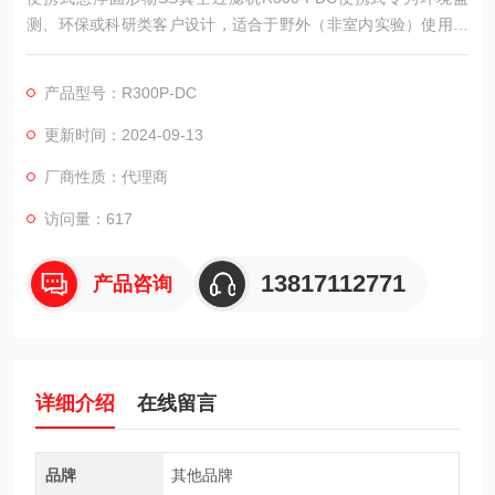
测、环保或科研类客户设计，适合于野外（非室内实验）使用的
抽滤装置，专业的地表水采样过滤产品。采用直流电源，可以直
接连接移动电源（充电宝）、汽车的点烟器电源或者使用标配的
产品型号：R300P-DC
搭电线来连接蓄电池电瓶。抽滤瓶部分采用轻便、耐摔的聚醚砜
材质制造，便于运输。
更新时间：2024-09-13
厂商性质：代理商
访问量：617
13817112771
产品咨询
详细介绍
在线留言
品牌
其他品牌