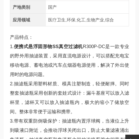
产地类别
国产
应用领域
医疗卫生,环保,化工,生物产业,综合
产品特点：
1.
便携式悬浮固形物SS真空过滤机
R300P-DC是一款专业
的野外用抽滤装置，采用直流电源设计，可以搭配充电宝
移动电源、蓄电池或汽车点烟器电源使用，解决了外出使
用时的电源问题。
2.抽滤瓶采用塑料材质、模具注塑制造，轻便耐摔。同时
整套抽滤瓶采用创新的套娃式设计：漏斗基座可以放入滤
杯里，滤杯又可以放入抽滤瓶内，极大的缩小了储放空
间。整体非常便于运输和携带。
3.带有双重防倒吸保护：抽滤瓶内置浮球阀，当液位上升
到吸液口附近，会推动浮球关闭出口，防止大量滤液涌出