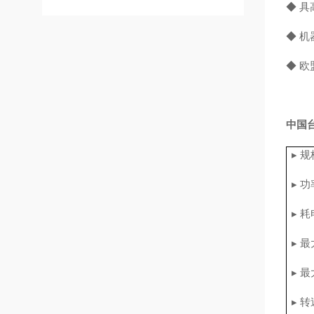
◆ 
◆ 
◆ 欧
中国
▸ 规格
▸ 功
▸ 耗
▸ 最
▸ 最
▸ 转