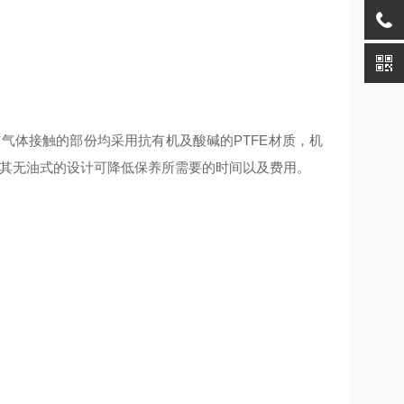
与气体接触的部份均
采
用抗有机及
酸碱
的
PTFE材质，机
作原理，其无油式的设计可降低保养所需要的时间以及费用。