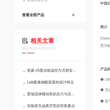
耐腐蚀真空泵
中国
查看全部产品
简介
Che
相关文章
壳为
RELATED ARTICLES
产品
美菱-25度冰箱温控方式和安全系统的特性
◆ 1
Lafil废液抽吸装置的设计特点
◆ 
普瑞流体蠕动泵的压力与压管间隙有很大关系
◆
泵
实验室无油真空泵的安装要点