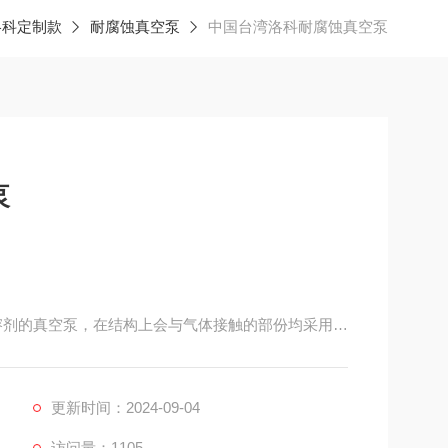
洛科定制款
耐腐蚀真空泵
中国台湾洛科耐腐蚀真空泵
泵
有机溶剂的真空泵，在结构上会与气体接触的部份均采用抗
防蚀烤漆处理。泵采用隔膜式(Diaphragm)运作原
以及费用。
更新时间：2024-09-04
访问量：1105