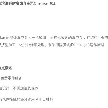
台湾洛科耐腐蚀真空泵
Chemker 611
mker 耐腐蚀真空
泵
为一抗酸
碱
、耐有机溶剂的真空
泵
，在结构上会
铝挤型加工并做防蚀烤漆处理。
泵采
用隔膜式
(Diaphragm)运
特点概述
年免费零件服务
无油设计，不需加油及保养
与气体接触的部分皆用
PTFE 材料