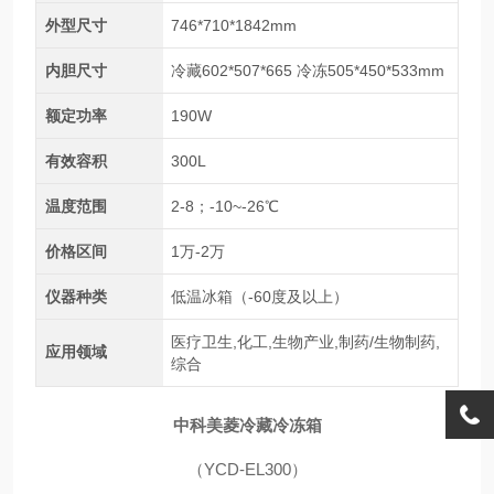
外型尺寸
746*710*1842mm
内胆尺寸
冷藏602*507*665 冷冻505*450*533mm
额定功率
190W
有效容积
300L
温度范围
2-8；-10~-26℃
价格区间
1万-2万
仪器种类
低温冰箱（-60度及以上）
医疗卫生,化工,生物产业,制药/生物制药,
应用领域
综合
中科美菱冷藏冷冻箱
（
YCD-EL300
）