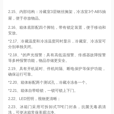
2.15、内部结构：冷藏室3层钢丝搁架，冷冻室3个ABS抽
屉，便于存放物品
。
2.
16
、箱体底部配四个脚轮，带有
锁定装置，
便于移动和
安放。
*
2.1
7
、冷藏温度
和冷冻温度同时显示，冷藏室、冷冻室可
分别单独关闭。
*2.1
8
、*的声光报警：具有高低温报警、传感器故障报警
等多种报警功能，物品存储更安全。
2.1
9
、具有开机延时、停机间隔、断电保护等保护功能，
确保运行可靠。
*
2.
20
、箱体标配两个测试孔，冷藏冷冻各一个。
*2.
21
、箱体自带暗锁，一锁可锁上下门。
2.2
2
、
LED
照明，视物更清晰；
2.2
3
、冰箱门采用可拆卸式
TPE门封条，抗
菌无毒易清
洗，可使冰箱常保美观洁净。