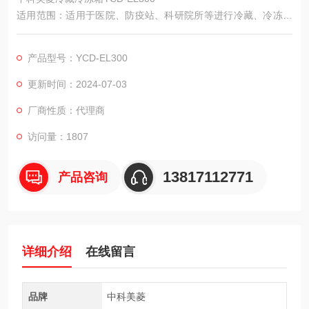
适用范围：适用于医院、防疫站、科研院所等进行冷藏、冷冻储
存物品。
功能用途示例：可用于冷藏药品、疫苗、试剂等，冷冻冰排、储
产品型号：YCD-EL300
存血浆、试剂及各种需要冷冻储存的物品。适用于医院、卫生
所、疾病预防控制中心、血站、高校实验室、冷食餐饮业等。
更新时间：2024-07-03
厂商性质：代理商
访问量：1807
13817112771
产品咨询
详细介绍
在线留言
品牌
中科美菱