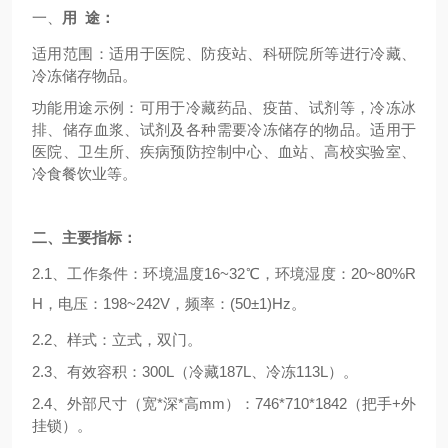
一、
用
途：
适用范围：适用于医院、防疫站、科研院所等进行冷藏、
冷冻储存物品。
功能用途示例：可用于冷藏药品、疫苗、试剂等，冷冻冰
排、储存血浆、试剂及各种需要冷冻储存的物品。适用于
医院、卫生所、疾病预防控制中心、血站、高校实验室、
冷食餐饮业等。
二、主要指标：
2.1、工作条件：环境温度16~32℃，
环境湿度：
20~80%R
H，电压：198~242V，频率：(50±1)Hz。
2.2
、样
式：立式，双门。
2.3、有效容积：300L（冷藏1
87
L、冷冻1
13
L）。
2.4、外部尺寸（宽*深*高mm）：746*710*1842（把手+外
挂锁）。