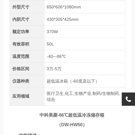
外型尺寸
650*606*1080mm
内胆尺寸
430*305*425mm
额定功率
370W
有效容积
50L
温度范围
-40~-86℃
价格区间
3万-5万
仪器种类
超低温冰箱（-60度及以下）
医疗卫生,化工,生物产业,制药/生物制药,
应用领域
综合
中科美菱-86℃超低温冷冻储存箱
（
DW-HW50）