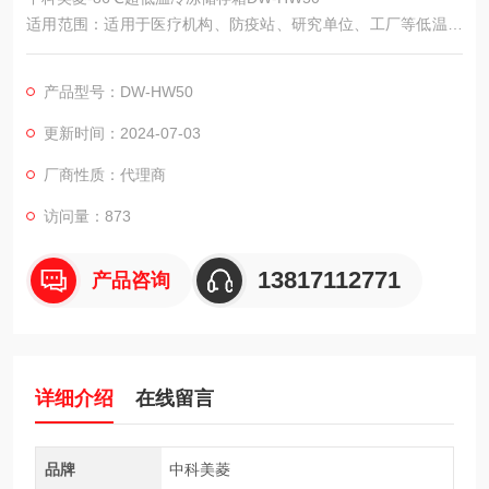
适用范围：适用于医疗机构、防疫站、研究单位、工厂等低温储
存物品。
功能描述示例：保存病毒、病菌、红细胞、白细胞、皮肤、骨
产品型号：DW-HW50
骼、精液、生物制品、远洋制品、电子器件、特殊材料的低温试
验等，适用于血站、医院、疾控中心、科研院所、电子化工等企
更新时间：2024-07-03
业实验室、生物医学工程研究所，远洋渔业公司等。
厂商性质：代理商
访问量：873
13817112771
产品咨询
详细介绍
在线留言
品牌
中科美菱