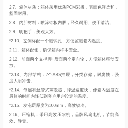
2.
7
、
箱体材质
：箱体采用优质
PCM彩板，
表面色泽柔和
，
坚固耐用
。
2.
8
、内胆材料：喷涂铝板内胆，经久耐用、便于清洁。
2.9、明
把手，美观大方。
*2.10、左侧标配一个测试孔，方便监测箱内温度。
2.11、箱体配锁，确保箱内样本安全。
2.12、前面两个支撑脚+后面两个定向轮，方便箱体移动安
放。
*2.13、内部结构：7个ABS抽屉，分类存储，耐腐蚀，强
度大耐冲击。
*2.14、每层有丝管式蒸发器，降温速度快，使箱内温度在
最短的时间内降低到客户用户设定的温度。
*2.15、发泡层厚度为100mm，高效锁冷。
2.1
6
、压缩机：采用高效压缩机
，
品牌风扇电机，
节能高
效、静音。