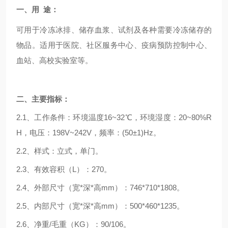
一、用
途：
可用于冷冻冰排
、
储存血浆
、
试剂及
各种
需要
冷冻储存的
物品。适用于
医院
、
社区服务中心
、
疫病预防控制中心
、
血
站
、高
校
实验室等。
二、主要指标：
2.1、
工作条件：环境温度
16~32
℃，环境湿度：
20~80%R
H
，电压：
198V~242V
，频率：
(50
±
1)Hz
。
2.2
、样式
：
立式
，
单
门。
2.3、
有效容积
（
L）
：
270
。
2.4、外部
尺寸
（宽
*深*高mm
）
：
746*710*1808。
2.5、
内部尺寸
（宽
*深*高
mm
）
：
500*4
6
0*1235
。
2.6、
净重
/毛重（KG）
：
90
/
106
。