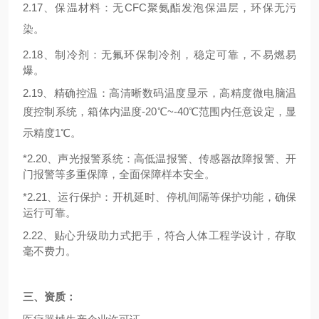
2
.1
7
、保温材料：无
CFC聚氨酯发泡保温层，环保无污
染。
2
.1
8
、制冷剂：无氟环保制冷剂
，稳定可靠，不易燃易
爆。
2
.1
9
、精确控温：高清晰数码
温度显示，
高精度微电脑温
度控制系统，
箱体内温
度
-
20
℃~-
40
℃
范围内
任意设定
，显
示精度
1℃。
*2.20、声光报警系统：高低温报警、传感器故障报警、开
门报警等多重保障，全面保障样本安全。
*2.21、运行保护：开机延时、停机间隔等保护功能，确保
运行可靠。
2.22、
贴心升级助力式把手，符合人体工程学设计，存取
毫不费力。
三、资质：