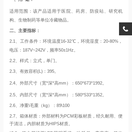
适用范围：该产品适用于医院、药房、防疫站、研究机
构、生物制药等单位冷藏物品。
二、主要指标：
2.1
、
工作条件：环境温度
16-32
℃，环境湿度：
20-80%
，
电压：
187V~242V
，频率
50±1Hz。
2.2
、样式
：
立式
，
单
门。
2.3、
有效容积
(
L
)
：
395
。
2.4、外部
尺寸
（宽
*
深
*
高
mm
）
：
650*673*1992
。
2.5、
内部尺寸
（宽
*
深
*
高
mm
）
：
580
*
533*13
52。
2.6、净重\毛重（kg）：
89
\10
0
2.
7、
箱体材质
：外部材料为
P
CM
彩板
材质
，经久耐用、便
于清洁，内胆材质为
HIPS
材质。