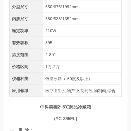
外型尺寸
650*673*1992mm
内胆尺寸
580*533*1352mm
额定功率
210W
有效容积
395L
温度范围
2-8℃
价格区间
1万-2万
仪器种类
低温冰箱（-60度及以上）
应用领域
医疗卫生,生物产业,制药/生物制药,综合
中科美菱2~8℃药品冷藏箱
(YC-395EL)
一、用
途：