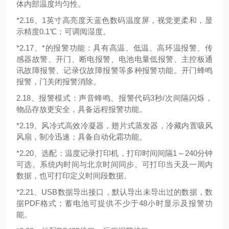
体内部温度均匀性。
*2.1
6、1英寸高亮度天蓝色数码温度屏，视觉更柔和，显
示精度0.1℃；可调阅湿度。
*2.1
7、*的报警功能：具有高温、低温、高环温报警、传
感器故警、开门、断电报警、电池电量低报警、主控板通
讯故障报警、记录仪故障报警等多种报警功能。开门蜂鸣
报警，门关闭报警消除。
2.1
8、报警模式：声音蜂鸣、报警代码3秒/次间隔闪烁，
物品存放更安全，具备远程报警功能。
*2.
19、风冷式高效冷凝器，翅片式蒸发器，冷藏内置吸风
风扇，制冷迅速；具备自动化霜功能。
*2.
20、选配：温度记录打印机，打印时间间隔1～240分钟
可选。系统内时间与北京时间同步。可打印当天及一周内
数据，也可打印定义时间段数据。
*2.
21、USB数据导出接口，默认导出未导出过的数据，数
据PDF格式；蓄电池可提供不少于48小时显示及报警功
能。