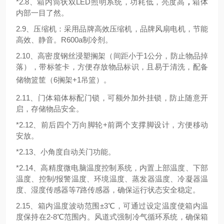
*2.
8、箱内筒状双LED照明系统，功耗低，亮度高
，
箱体
内部一目了然。
2.
9、压缩机：采用品牌高效压缩机，品牌风扇电机，节能
高效、静音。R600
a
制冷剂。
2.1
0、高密度钢丝浸塑搁架（间距小于1公分，防止物品掉
落），带标签卡，方便存放物品标识，且易于清洗，配备
储物篮筐（
6
搁架
+1吊篮）。
2.
11、门体箱体标配门锁，可额外加外挂锁，防止随意开
启，存储物品安全。
*2.12、前后四个万向脚轮+前两个支撑脚设计，方便移动
安放。
*2.
13、小角度自动关门功能。
*2.
14、高精度微电脑温度控制系统，内置上部温度、下部
温度、控制/报警温度、环境温度、蒸发器温度、冷凝器温
度、湿度传感器等7路传感器，确保运行状态安全稳定。
2.1
5、箱内温度波动范围±3℃，可通过设定温度使箱内温
度保持在2-8℃范围内。风道式强制冷气循环系统，确保箱