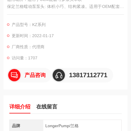
保定兰格蠕动泵泵头: 体积小巧、结构紧凑。适用于OEM配套可
多泵头串联。最多可串联4个泵头
KZ10-24/KZ15-14系列蠕动泵泵头是兰格公司自主研发的两款OE
产品型号：KZ系列
M泵头，是为中小流量、多通道流体输送而设计的，可串联。弹
性上压块结构，可快速安装、更换软管。KZ10-24泵头适用壁厚
更新时间：2022-01-17
0.86mm、内径：≤3.17mm的软管。
厂商性质：代理商
访问量：1707
13817112771
产品咨询
详细介绍
在线留言
品牌
LongerPump/兰格