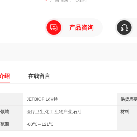
产品咨询
介绍
在线留言
牌
JETBIOFIL/洁特
供货周
用领域
医疗卫生,化工,生物产业,石油
材料
温范围
-80℃～121℃