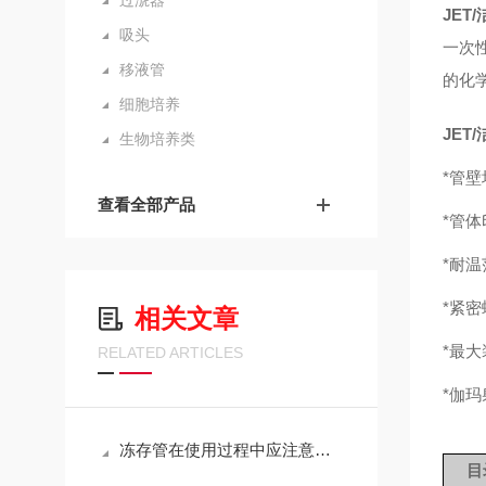
过淲器
JET
吸头
一次
移液管
的化
细胞培养
JET
生物培养类
*管
查看全部产品
*管
*耐温
*紧
相关文章
*最
RELATED ARTICLES
*伽
冻存管在使用过程中应注意的事项
目