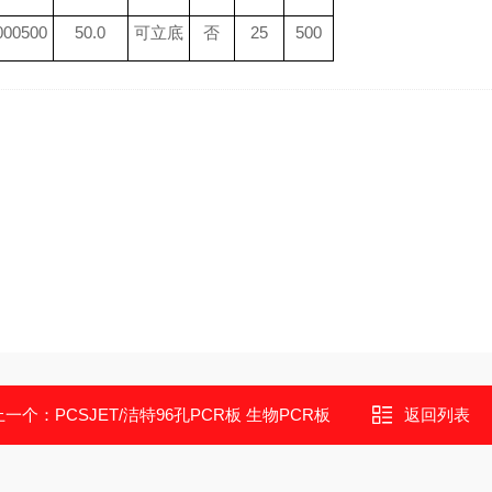
00500
50.0
可立底
否
25
500
上一个：
PCSJET/洁特96孔PCR板 生物PCR板
返回列表