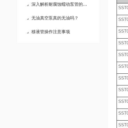
深入解析耐腐蚀蠕动泵管的制造材料与技术
SST0
无油真空泵真的无油吗？
SST0
SST0
移液管操作注意事项
SST0
SST0
SST0
SST0
SST0
SST0
SST0
SST0