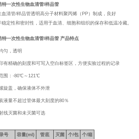
/洁特一次性生物血清管/样品管
性血清管/样品管透明高分子材料聚丙烯（PP）制成，
良好
学稳定性和密封性，适用于血清、细胞和组织的保存和低温冷藏。
/洁特一次性生物血清管/样品管
产品特点
壁均匀，透明
体印有精确的刻度和可写入空白标签区，方便实验过程的记录
范围：-80℃～121℃
密螺旋盖，确保液体不外泄
大装液量不超过管体最大刻度的80％
玛射线灭菌和未灭菌可选
录号
容量(ml)
管底
灭菌
个/包
个/箱