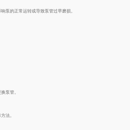
响泵的正常运转或导致泵管过早磨损。
更换泵管。
毒方法。